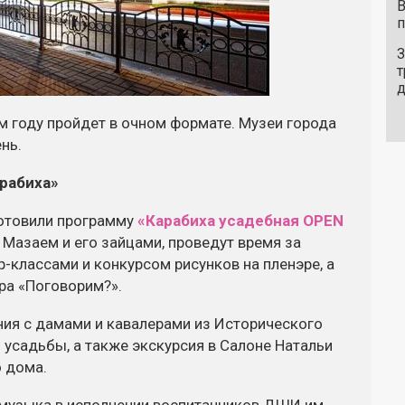
В
п
З
т
м году пройдет в очном формате. Музеи города
нь.
рабиха»
готовили программу
«Карабиха усадебная OPEN
 Мазаем и его зайцами, проведут время за
р-классами
и конкурсом рисунков на пленэре, а
ра
«Поговорим?».
ия с дамами и кавалерами из Исторического
 усадьбы, а также экскурсия в Салоне Натальи
 дома.