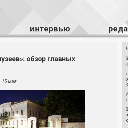
интервью
ред
узеев»: обзор главных
В
а
«
о
 15 мая.
к
И
«
В
п
к