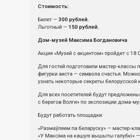
Стоимость:
Билет —
300 рублей.
Льготный —
150 рублей.
Дом-музей
Максима Богдановича
Акция «Музей с акцентом» пройдет с 18:0
Для гостей подготовили
мастер-классы
п
фигурки аиста — символа счастья. Можн
узнать некоторые секреты белорусской 
Для всех посетителей будут предложены
с берегов Волги» по экспозиции
дома-му
Будут работать площадки:
«Размаўляем па беларуску» —
мастер-кл
«У Максіма на кашулі вышыты галубкі» 