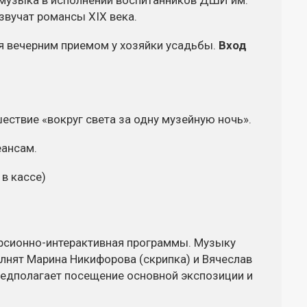
я музыка в исполнении воспитанников ДШИ им.
озвучат романсы XIX века.
ся вечерним приемом у хозяйки усадьбы.
Вход
ствие «вокруг света за одну музейную ночь».
еансам.
в кассе)
рсионно-интерактивная
программы. Музыку
олнят Марина Никифорова (скрипка) и Вячеслав
редполагает посещение основной экспозиции и