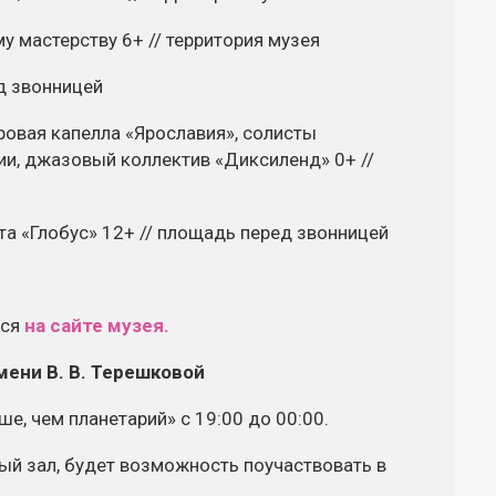
у мастерству 6+ // территория музея
ед звонницей
ровая капелла «Ярославия», солисты
и, джазовый коллектив «Диксиленд» 0+ //
а «Глобус» 12+ // площадь перед звонницей
ься
на сайте музея.
мени
В. В. Терешковой
е, чем планетарий» с 19:00 до 00:00.
ый зал, будет возможность поучаствовать в
.