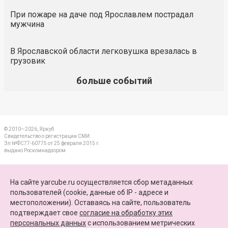
При пожаре на даче под Ярославлем пострадал
мужчина
В Ярославской области легковушка врезалась в
грузовик
больше событий
© 2010—2026, Яркуб
Свидетельство о регистрации СМИ:
Эл №ФС77-60775 от 25 февраля 2015 г.
выдано Роскомнадзором
КОНТАКТЫ
На сайте yarcube.ru осуществляется сбор метаданных
пользователей (cookie, данные об IP - адресе и
ПАРТНЕРЫ
местоположении). Оставаясь на сайте, пользователь
подтверждает свое
согласие на обработку этих
КАРТА САЙТА
персональных данных
c использованием метрических