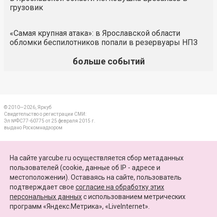
грузовик
«Самая крупная атака»: в Ярославской области
обломки беспилотников попали в резервуары НПЗ
больше событий
© 2010—2026, Яркуб
Свидетельство о регистрации СМИ:
Эл №ФС77-60775 от 25 февраля 2015 г.
выдано Роскомнадзором
КОНТАКТЫ
На сайте yarcube.ru осуществляется сбор метаданных
пользователей (cookie, данные об IP - адресе и
ПАРТНЕРЫ
местоположении). Оставаясь на сайте, пользователь
подтверждает свое
согласие на обработку этих
КАРТА САЙТА
персональных данных
c использованием метрических
программ «Яндекс.Метрика», «LiveInternet».
+7 (4852) 64-15-52
info@yarcube.ru