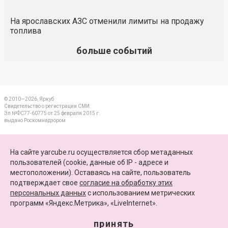
На ярославских АЗС отменили лимиты на продажу
топлива
больше событий
© 2010—2026, Яркуб
Свидетельство о регистрации СМИ:
Эл №ФС77-60775 от 25 февраля 2015 г.
выдано Роскомнадзором
КОНТАКТЫ
На сайте yarcube.ru осуществляется сбор метаданных
пользователей (cookie, данные об IP - адресе и
ПАРТНЕРЫ
местоположении). Оставаясь на сайте, пользователь
подтверждает свое
согласие на обработку этих
КАРТА САЙТА
персональных данных
c использованием метрических
программ «Яндекс.Метрика», «LiveInternet».
+7 (4852) 64-15-52
info@yarcube.ru
принять
Сайт функционирует при финансовой поддержке Министерства цифрового развития,