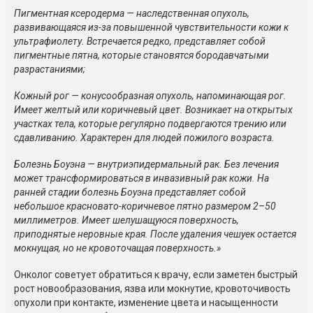
Пигментная ксеродерма — наследственная опухоль,
развивающаяся
из-за
повышенной чувствительности кожи к
ультрафиолету. Встречается редко, представляет собой
пигментные пятна, которые становятся бородавчатыми
разрастаниями;
Кожный рог — конусообразная опухоль, напоминающая рог.
Имеет желтый или коричневый цвет. Возникает на открытых
участках тела, которые регулярно подвергаются трению или
сдавливанию. Характерен для людей пожилого возраста.
Болезнь Боуэна — внутриэпидермальный рак. Без лечения
может трансформироваться в инвазивный рак кожи. На
ранней стадии болезнь Боуэна представляет собой
небольшое
красновато-коричневое
пятно размером 2–50
миллиметров. Имеет шелушащуюся поверхность,
приподнятые неровные края. После удаления чешуек остается
мокнущая, но не кровоточащая поверхность.»
Онколог советует обратиться к врачу, если заметен быстрый
рост новообразования, язва или мокнутие, кровоточивость
опухоли при контакте, изменение цвета и насыщенности