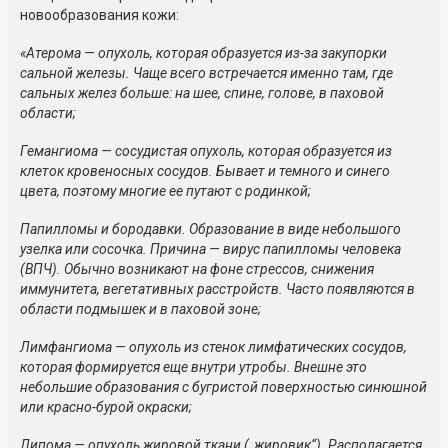
новообразования кожи:
«Атерома — опухоль, которая образуется
из-за
закупорки
сальной железы. Чаще всего встречается именно там, где
сальных желез больше: на шее, спине, голове, в паховой
области;
Гемангиома — сосудистая опухоль, которая образуется из
клеток кровеносных сосудов. Бывает и темного и синего
цвета, поэтому многие ее путают с родинкой;
Папилломы и бородавки. Образование в виде небольшого
узелка или сосочка. Причина — вирус папилломы человека
(ВПЧ). Обычно возникают на фоне стрессов, снижения
иммунитета, вегетативных расстройств. Часто появляются в
области подмышек и в паховой зоне;
Лимфангиома — опухоль из стенок лимфатических сосудов,
которая формируется еще внутри утробы. Внешне это
небольшие образования с бугристой поверхностью синюшной
или
красно-бурой
окраски;
Липома — опухоль жировой ткани („жировик“). Располагается