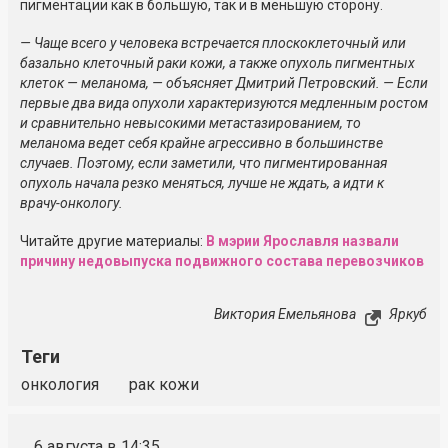
пигментации как в большую, так и в меньшую сторону.
— Чаще всего у человека встречается плоскоклеточный или
базально клеточный раки кожи, а также опухоль пигментных
клеток — меланома, — объясняет Дмитрий Петровский. — Если
первые два вида опухоли характеризуются медленным ростом
и сравнительно невысокими
метастазированием, то
меланома ведет себя крайне агрессивно в большинстве
случаев. Поэтому, если заметили, что пигментированная
опухоль начала резко меняться, лучше не ждать, а идти к
врачу-онкологу
.
Читайте другие материалы:
В мэрии Ярославля назвали
причину недовыпуска подвижного состава перевозчиков
Виктория Емельянова
Яркуб
Теги
онкология
рак кожи
6 августа в 14:35