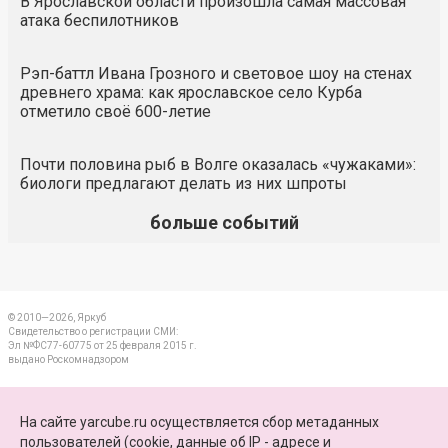
В Ярославской области произошла самая массовая
атака беспилотников
Рэп-баттл Ивана Грозного и световое шоу на стенах
древнего храма: как ярославское село Курба
отметило своё 600-летие
Почти половина рыб в Волге оказалась «чужаками»:
биологи предлагают делать из них шпроты
больше событий
© 2010—2026, Яркуб
Свидетельство о регистрации СМИ:
Эл №ФС77-60775 от 25 февраля 2015 г.
выдано Роскомнадзором
КОНТАКТЫ
На сайте yarcube.ru осуществляется сбор метаданных
пользователей (cookie, данные об IP - адресе и
ПАРТНЕРЫ