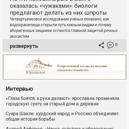
оказалась «чужаками»: биологи
предлагают делать из них шпроты
Четвертьвековое исследование учёных показало, как
водохранилища открыли путь южным видам и почему
аборигенные хищники остаются главной защитой речных
экосистем.
0
развернуть
Интервью
«Глаза боятся, а руки делают»: ярославна променяла
городскую суету на старый дом в деревне
Суара Шакле: курдский народ и Россию объединяет
общая история борьбы
Андрей Алфёров: «Наука, культура и образование