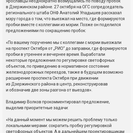
Ярославцы неоднократно возмущались по поводу пробок
в Дзержинском районе. 27 октября на ОГС сопредседатель
регионального штаба ОНФ Анатолий Упадышев рассказал
мэру города о том, что выезжал на место, где формируются
пробки вместе с коллегами из мэрии. Позже он поделился
предложениями по сокращению пробок:
«По вашему поручению мы с коллегами с мэрии выезжали
на проспект Октября от „РИО“ до заправки, где формируются
пробки в утреннее и вечернее время. Выработали
некоторые предложения по регулировке светофорных
объектов, по приведению в нормативное состояние
железнодорожных переездов, также в будущем возможно
расширение проспекта Октября при движении
из Дзержинского района в центр, реконструировав
и обозначив две зоны разгона от выездов».
Владимир Волков прокомментировал предложение,
выделив приоритетные задачи:
«На данный момент мы можем решить проблему только
локальными мерами: сократить пробку регулировкой
светофорных объектов. А в дальнейшем проектировщикам