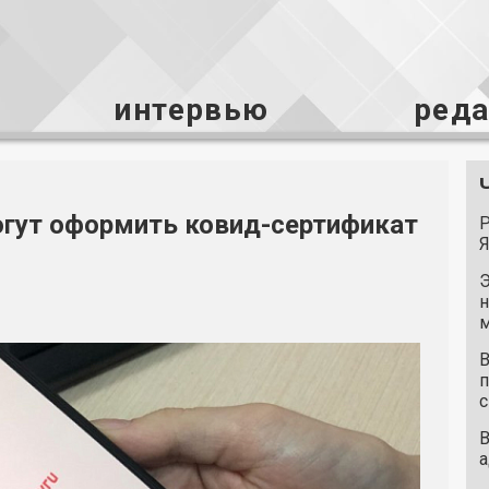
интервью
ред
огут оформить ковид-сертификат
Р
Я
Э
н
м
В
п
с
В
а