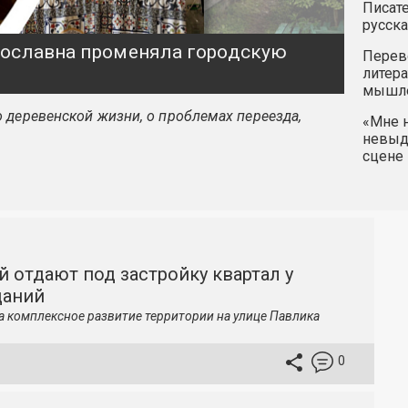
Писате
русска
ярославна променяла городскую
Перев
литера
мышле
 деревенской жизни, о проблемах переезда,
«Мне н
невыду
сцене 
й отдают под застройку квартал у
даний
а комплексное развитие территории на улице Павлика
0