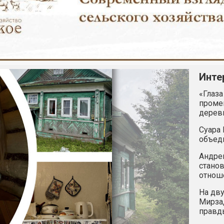
Инте
«Глаза
промен
дерев
Суара 
объед
Андрей
станов
отнош
На дву
Мирзад
правд