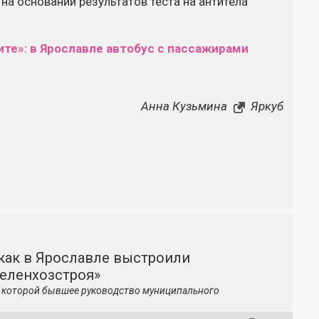
на основании результатов теста на антитела
ните»: в Ярославле автобус с пассажирами
Анна Кузьмина
Яркуб
как в Ярославле выстроили
зеленхозстроя»
по которой бывшее руководство муниципального