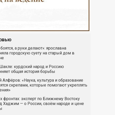
рвью
 боятся, а руки делают»: ярославна
яла городскую суету на старый дом в
не
Шакле: курдский народ и Россию
иняет общая история борьбы
 Алфёров: «Наука, культура и образование
ятся скрепами, которые помогают укреплять
ения»
х фронтах: эксперт по Ближнему Востоку
 Хаджим — о России, своём народе и цене
ы