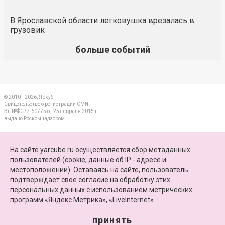
В Ярославской области легковушка врезалась в
грузовик
больше событий
© 2010—2026, Яркуб
Свидетельство о регистрации СМИ:
Эл №ФС77-60775 от 25 февраля 2015 г.
выдано Роскомнадзором
КОНТАКТЫ
На сайте yarcube.ru осуществляется сбор метаданных
пользователей (cookie, данные об IP - адресе и
ПАРТНЕРЫ
местоположении). Оставаясь на сайте, пользователь
подтверждает свое
согласие на обработку этих
КАРТА САЙТА
персональных данных
c использованием метрических
программ «Яндекс.Метрика», «LiveInternet».
+7 (4852) 64-15-52
info@yarcube.ru
принять
Сайт функционирует при финансовой поддержке Министерства цифрового развития,