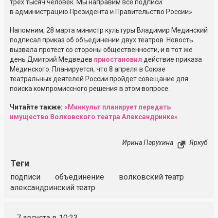
трех тысяч человек. Мы направим все подписи
в администрацию Президента и Правительство России».
Напомним, 28 марта министр культуры Владимир Мединский
подписал приказ об объединении двух театров. Новость
вызвала протест со стороны общественности, и в тот же
день Дмитрий Медведев
приостановил
действие приказа
Мединского. Планируется, что 8 апреля в Союзе
театральных деятелей России пройдет совещание для
поиска компромиссного решения в этом вопросе.
Читайте также:
«Минкульт планирует передать
имущество Волковского театра Александринке»
.
Ирина Парухина
Яркуб
Теги
подписи
объединение
волковский театр
александринский театр
7 августа в 10:23