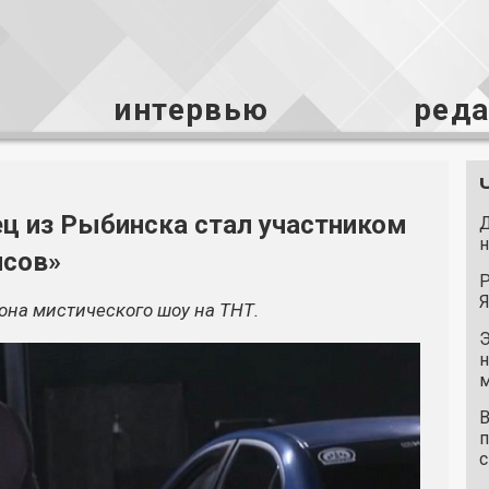
интервью
ред
ец из Рыбинска стал участником
Д
н
нсов»
Р
Я
она мистического шоу на ТНТ.
Э
н
м
В
п
с