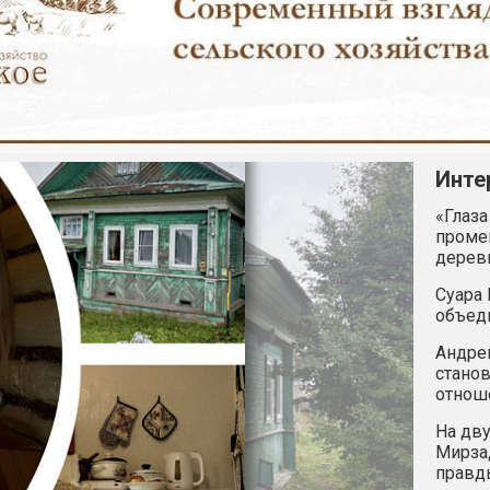
Инте
«Глаза
промен
дерев
Суара 
объед
Андрей
станов
отнош
На дву
Мирзад
правд