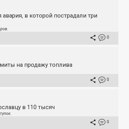
 авария, в которой пострадали три
ров.
0
имиты на продажу топлива
0
славцу в 110 тысяч
тупок.
0