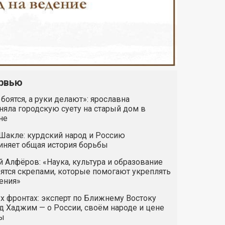
рвью
 боятся, а руки делают»: ярославна
яла городскую суету на старый дом в
не
Шакле: курдский народ и Россию
иняет общая история борьбы
 Алфёров: «Наука, культура и образование
ятся скрепами, которые помогают укреплять
ения»
х фронтах: эксперт по Ближнему Востоку
 Хаджим — о России, своём народе и цене
ы