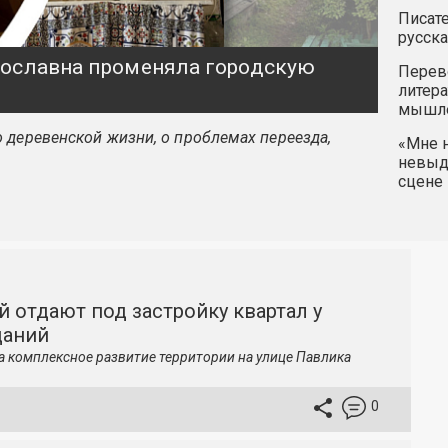
Писате
русска
ярославна променяла городскую
Перев
литера
мышле
 деревенской жизни, о проблемах переезда,
«Мне н
невыду
сцене 
й отдают под застройку квартал у
даний
а комплексное развитие территории на улице Павлика
0