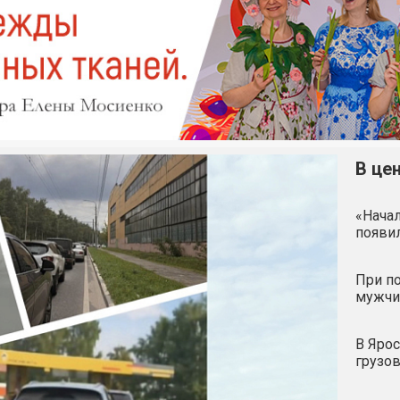
В це
«Начал
появил
При по
мужчи
В Ярос
грузо