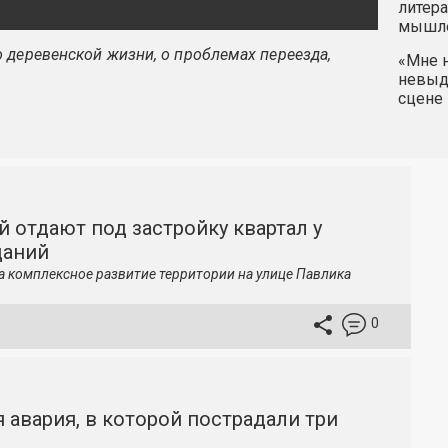
литера
мышле
 деревенской жизни, о проблемах переезда,
«Мне н
невыду
сцене 
й отдают под застройку квартал у
даний
а комплексное развитие территории на улице Павлика
0
 авария, в которой пострадали три