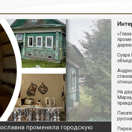
Инте
«Глаза
промен
дерев
Суара 
объед
Андрей
станов
отнош
На дву
Мирзад
правд
Писате
русска
ярославна променяла городскую
Перев