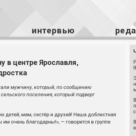
интервью
ред
 в центре Ярославля,
Р
Я
одростка
Э
н
жали мужчину, который, по сообщению
м
 сельского поселения, который подверг
В
п
с
х детей, мам, сестёр и друзей! Наша доблестная
 им очень благодарны!», — говорится в группе
В
а