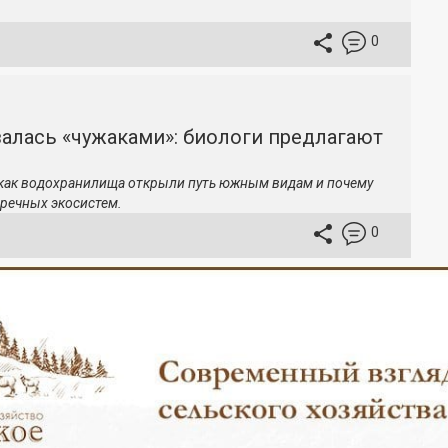
0
залась «чужаками»: биологи предлагают
 как водохранилища открыли путь южным видам и почему
речных экосистем.
0