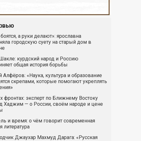
рвью
 боятся, а руки делают»: ярославна
яла городскую суету на старый дом в
не
Шакле: курдский народ и Россию
иняет общая история борьбы
 Алфёров: «Наука, культура и образование
ятся скрепами, которые помогают укреплять
ения»
х фронтах: эксперт по Ближнему Востоку
 Хаджим — о России, своём народе и цене
ы
ль и время: о чём говорит современная
я литература
одчик Джаухар Махмуд Дарага: «Русская