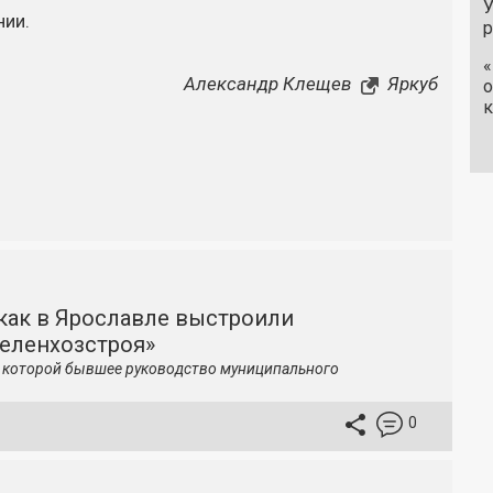
У
нии.
«
Александр Клещев
Яркуб
о
к
как в Ярославле выстроили
зеленхозстроя»
по которой бывшее руководство муниципального
0