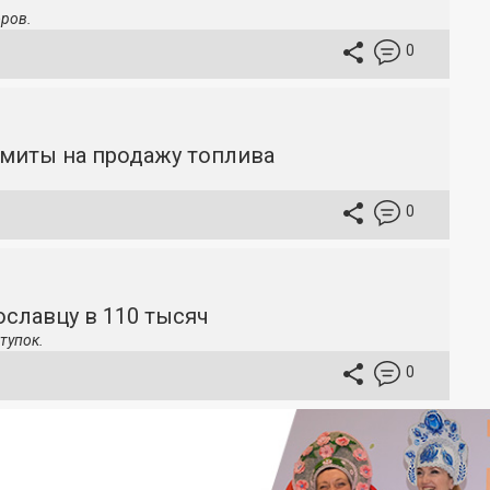
ров.
0
имиты на продажу топлива
0
славцу в 110 тысяч
тупок.
0