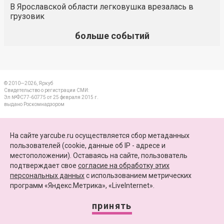
В Ярославской области легковушка врезалась в
грузовик
больше событий
© 2010—2026, Яркуб
Свидетельство о регистрации СМИ:
Эл №ФС77-60775 от 25 февраля 2015 г.
выдано Роскомнадзором
КОНТАКТЫ
На сайте yarcube.ru осуществляется сбор метаданных
пользователей (cookie, данные об IP - адресе и
ПАРТНЕРЫ
местоположении). Оставаясь на сайте, пользователь
подтверждает свое
согласие на обработку этих
КАРТА САЙТА
персональных данных
c использованием метрических
программ «Яндекс.Метрика», «LiveInternet».
+7 (4852) 64-15-52
info@yarcube.ru
принять
Сайт функционирует при финансовой поддержке Министерства цифрового развития,
связи и массовых коммуникаций Российской Федерации