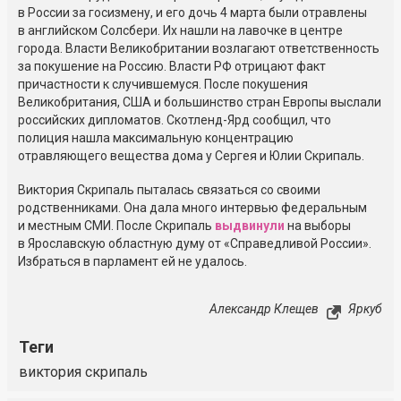
в России за госизмену, и его дочь 4 марта были отравлены
в английском Солсбери. Их нашли на лавочке в центре
города. Власти Великобритании возлагают ответственность
за покушение на Россию. Власти РФ отрицают факт
причастности к случившемуся. После покушения
Великобритания, США и большинство стран Европы выслали
российских дипломатов. Скотленд-Ярд сообщил, что
полиция нашла максимальную концентрацию
отравляющего вещества дома у Сергея и Юлии Скрипаль.
Виктория Скрипаль пыталась связаться со своими
родственниками. Она дала много интервью федеральным
и местным СМИ. После Скрипаль
выдвинули
на выборы
в Ярославскую областную думу от «Справедливой России».
Избраться в парламент ей не удалось.
Александр Клещев
Яркуб
Теги
виктория скрипаль