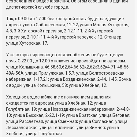
без холодного водоснабжения. Об этом сообщили в Единой
диспетчерской службе города.
Так, с 09:00 до 17:00 без холодной воды будут следующие
адреса: улица Сабанеевская, 12-22; улица Малая Хуторская,
4,8; 3-й Хуторской переулок, 2-12,1-11; 2-й Хуторской
переулок, 2-10,1-11; 4-й Хуторской переулок, 12. Стендер:
улица Хуторская, 17.
У некоторых ярославцев водоснабжения не будет целую
ночь. С 22:00 до 12:00 отключение произойдет по адресам:
улица Колышкина, 46,58,60,62,64,66,62к2,62к3,62к4,71; 48-56,
48А-56А; улица Прилужская, 1,5,7; улица Волгостроевская
набережная, 1-17,21; улица Воздвиженская, 2-44, 1-45. Бочка
с водой: улица Колышкина, 58; улица Хлебная, 12.
Холодное водоснабжение с понижением давления
ожидается по адресам: улица Хлебная, 12; улица
Голубятная, 19; улица Новоздвиженская набережная, 2-44,8-
10; улица Высокая, 2-22,1-19; улица Братская; улица Беговая;
улица Рассветная, улица Смежная; улица Согласная; улица
Лесозаводская; улица Тепличная; улица Зимняя; улица
Хлебная; улица Голубятная.