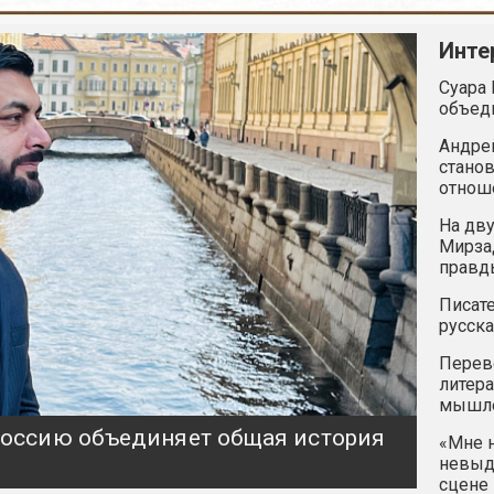
Инте
Суара 
объед
Андрей
станов
отнош
На дву
Мирзад
правд
Писате
русска
Перев
литера
мышле
 Россию объединяет общая история
«Мне н
невыду
сцене 