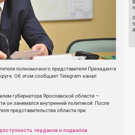
В
п
З
т
тителя полномочного представителя Президента
руге. Об этом сообщает Telegram-канал
елем губернатора Ярославской области —
ти он занимался внутренней политикой. После
теля представительства области при
 доступность чердаков и подвалов