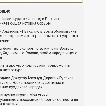
рвью
Шакле: курдский народ и Россию
иняет общая история борьбы
 Алфёров: «Наука, культура и образование
ятся скрепами, которые помогают укреплять
ения»
х фронтах: эксперт по Ближнему Востоку
 Хаджим — о России, своём народе и цене
ы
ль и время: о чём говорит современная
я литература
одчик Джаухар Махмуд Дарага: «Русская
тура глубоко проникла в сознание и
ние курдского народа»
е нужно играть. Мои стихи —
манные»: ярославский поэт о честности на
и в жизни