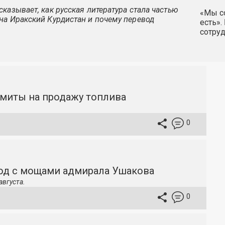
казывает, как русская литература стала частью
«Мы со
на Иракский Курдистан и почему перевод
есть».
сотру
имиты на продажу топлива
0
ход с мощами адмирала Ушакова
августа.
0