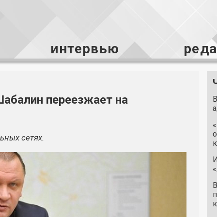
интервью
ред
Шабалин переезжает на
В
а
«
о
ьных сетях.
к
И
«
В
п
к