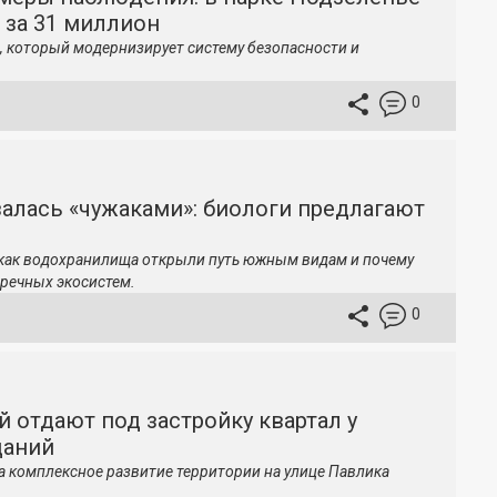
 за 31 миллион
, который модернизирует систему безопасности и
0
залась «чужаками»: биологи предлагают
 как водохранилища открыли путь южным видам и почему
речных экосистем.
0
й отдают под застройку квартал у
даний
а комплексное развитие территории на улице Павлика