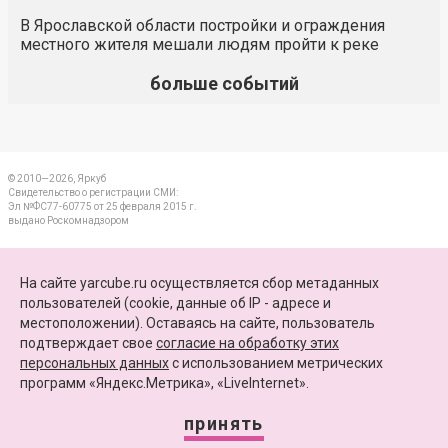
В Ярославской области постройки и ограждения
местного жителя мешали людям пройти к реке
больше событий
© 2010—2026, Яркуб
Свидетельство о регистрации СМИ:
Эл №ФС77-60775 от 25 февраля 2015 г.
выдано Роскомнадзором
КОНТАКТЫ
На сайте yarcube.ru осуществляется сбор метаданных
пользователей (cookie, данные об IP - адресе и
ПАРТНЕРЫ
местоположении). Оставаясь на сайте, пользователь
подтверждает свое
согласие на обработку этих
КАРТА САЙТА
персональных данных
c использованием метрических
программ «Яндекс.Метрика», «LiveInternet».
+7 (4852) 64-15-52
info@yarcube.ru
принять
Сайт функционирует при финансовой поддержке Министерства цифрового развития,
связи и массовых коммуникаций Российской Федерации