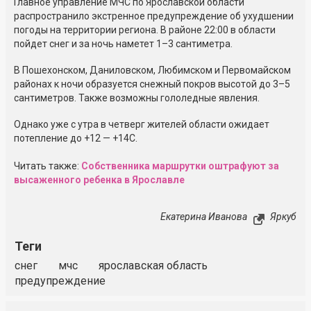
Главное управление МЧС по Ярославской области
распространило экстренное предупреждение об ухудшении
погоды на территории региона. В районе 22:00 в области
пойдет снег и за ночь наметет 1–3 сантиметра.
В Пошехонском, Даниловском, Любимском и Первомайском
районах к ночи образуется снежный покров высотой до 3–5
сантиметров. Также возможны гололедные явления.
Однако уже с утра в четверг жителей области ожидает
потепление до +12 — +14С.
Читать также:
Собственника маршрутки оштрафуют за
высаженного ребенка в Ярославле
Екатерина Иванова
Яркуб
Теги
снег
мчс
ярославская область
предупреждение