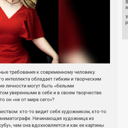
В
а
У
ные требования к современному человеку.
го интеллекта обладает гибким и творческим
кие личности могут быть «белыми
том уверенными в себе и в своем творчестве.
то он «не от мира сего»?
чеством:
кто-то
видит себя художником,
кто-то
кинематографе. Начинающая художница из
убу», чем она вдохновляется и как ее картины