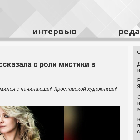
интервью
ред
ссказала о роли мистики в
Д
н
Р
Я
комился с начинающей Ярославской художницей
Э
н
м
В
п
с