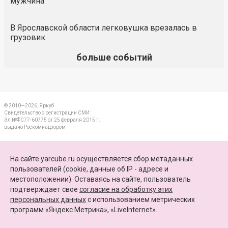
мужчина
В Ярославской области легковушка врезалась в
грузовик
больше событий
© 2010—2026, Яркуб
Свидетельство о регистрации СМИ:
Эл №ФС77-60775 от 25 февраля 2015 г.
выдано Роскомнадзором
КОНТАКТЫ
На сайте yarcube.ru осуществляется сбор метаданных
пользователей (cookie, данные об IP - адресе и
ПАРТНЕРЫ
местоположении). Оставаясь на сайте, пользователь
подтверждает свое
согласие на обработку этих
КАРТА САЙТА
персональных данных
c использованием метрических
программ «Яндекс.Метрика», «LiveInternet».
+7 (4852) 64-15-52
info@yarcube.ru