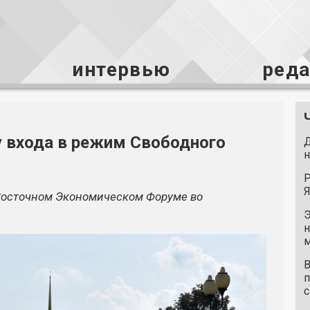
интервью
ред
у входа в режим Свободного
Д
н
Р
Я
Восточном Экономическом Форуме во
Э
н
м
В
п
с