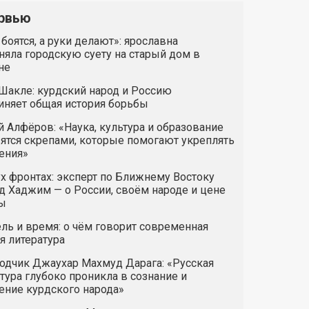
рвью
 боятся, а руки делают»: ярославна
яла городскую суету на старый дом в
не
Шакле: курдский народ и Россию
иняет общая история борьбы
 Алфёров: «Наука, культура и образование
ятся скрепами, которые помогают укреплять
ения»
х фронтах: эксперт по Ближнему Востоку
 Хаджим — о России, своём народе и цене
ы
ль и время: о чём говорит современная
я литература
одчик Джаухар Махмуд Дарага: «Русская
тура глубоко проникла в сознание и
ние курдского народа»