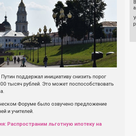
В
а
У
 Путин поддержал инициативу снизить порог
500 тысяч рублей. Это может поспособствовать
а.
ческом Форуме было озвучено предложение
ей и учителей.
ия: Распространим льготную ипотеку на