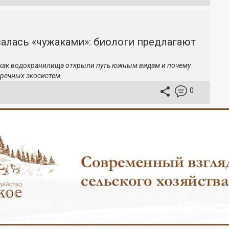
залась «чужаками»: биологи предлагают
 как водохранилища открыли путь южным видам и почему
речных экосистем.
0