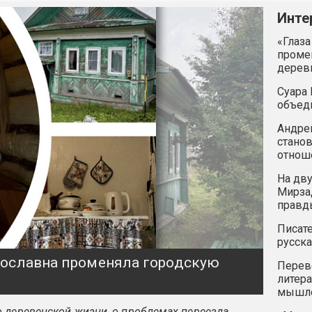
Инте
«Глаза
промен
дерев
Суара 
объед
Андрей
станов
отнош
На дву
Мирзад
правд
Писате
русска
ярославна променяла городскую
Перев
литера
мышле
 деревенской жизни, о проблемах переезда,