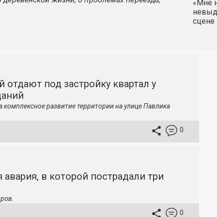
«Мне н
невыду
сцене 
й отдают под застройку квартал у
даний
а комплексное развитие территории на улице Павлика
0
 авария, в которой пострадали три
ров.
0