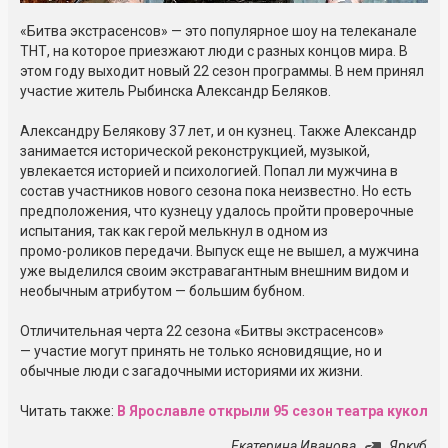
«Битва экстрасенсов» — это популярное шоу на телеканале
ТНТ, на которое приезжают люди с разных концов мира. В
этом году выходит новый 22 сезон программы. В нем принял
участие житель Рыбинска Александр Беляков.
Александру Белякову 37 лет, и он кузнец. Также Александр
занимается исторической реконструкцией, музыкой,
увлекается историей и психологией. Попал ли мужчина в
состав участников нового сезона пока неизвестно. Но есть
предположения, что кузнецу удалось пройти проверочные
испытания, так как герой мелькнул в одном из
промо-роликов
передачи. Выпуск еще не вышел, а мужчина
уже выделился своим экстравагантным внешним видом и
необычным атрибутом — большим бубном.
Отличительная черта 22 сезона «Битвы экстрасенсов»
— участие могут принять не только ясновидящие, но и
обычные люди с загадочными историями их жизни.
Читать также:
В Ярославле открыли 95 сезон театра кукол
Екатерина Иванова
Яркуб