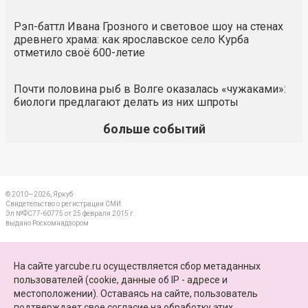
Рэп-баттл Ивана Грозного и световое шоу на стенах
древнего храма: как ярославское село Курба
отметило своё 600-летие
Почти половина рыб в Волге оказалась «чужаками»:
биологи предлагают делать из них шпроты
больше событий
© 2010—2026, Яркуб
Свидетельство о регистрации СМИ:
Эл №ФС77-60775 от 25 февраля 2015 г.
выдано Роскомнадзором
КОНТАКТЫ
На сайте yarcube.ru осуществляется сбор метаданных
пользователей (cookie, данные об IP - адресе и
ПАРТНЕРЫ
местоположении). Оставаясь на сайте, пользователь
подтверждает свое
согласие на обработку этих