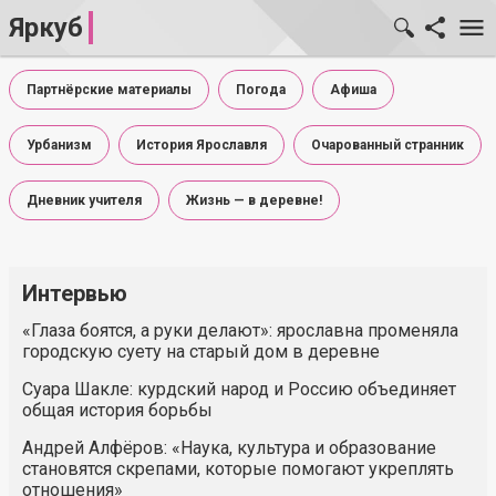
Яркуб
Партнёрские материалы
Погода
Афиша
Урбанизм
История Ярославля
Очарованный странник
Дневник учителя
Жизнь — в деревне!
Интервью
«Глаза боятся, а руки делают»: ярославна променяла
городскую суету на старый дом в деревне
Суара Шакле: курдский народ и Россию объединяет
общая история борьбы
Андрей Алфёров: «Наука, культура и образование
становятся скрепами, которые помогают укреплять
отношения»