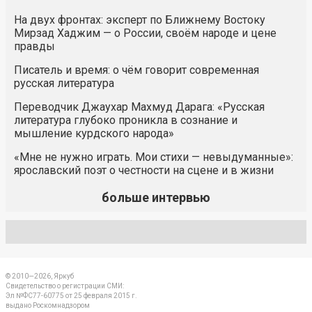
На двух фронтах: эксперт по Ближнему Востоку
Мирзад Хаджим — о России, своём народе и цене
правды
Писатель и время: о чём говорит современная
русская литература
Переводчик Джаухар Махмуд Дарага: «Русская
литература глубоко проникла в сознание и
мышление курдского народа»
«Мне не нужно играть. Мои стихи — невыдуманные»:
ярославский поэт о честности на сцене и в жизни
больше интервью
© 2010—2026, Яркуб
Свидетельство о регистрации СМИ:
Эл №ФС77-60775 от 25 февраля 2015 г.
выдано Роскомнадзором