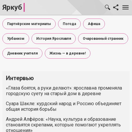
Яркуб
Партнёрские материалы
Погода
Афиша
Урбанизм
История Ярославля
Очарованный странник
Дневник учителя
Жизнь — в деревне!
Интервью
«Глаза боятся, а руки делают»: ярославна променяла
городскую суету на старый дом в деревне
Суара Шакле: курдский народ и Россию объединяет
общая история борьбы
Андрей Алфёров: «Наука, культура и образование
становятся скрепами, которые помогают укреплять
отношения»