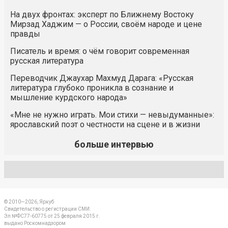
На двух фронтах: эксперт по Ближнему Востоку
Мирзад Хаджим — о России, своём народе и цене
правды
Писатель и время: о чём говорит современная
русская литература
Переводчик Джаухар Махмуд Дарага: «Русская
литература глубоко проникла в сознание и
мышление курдского народа»
«Мне не нужно играть. Мои стихи — невыдуманные»:
ярославский поэт о честности на сцене и в жизни
больше интервью
© 2010—2026, Яркуб
Свидетельство о регистрации СМИ:
Эл №ФС77-60775 от 25 февраля 2015 г.
выдано Роскомнадзором