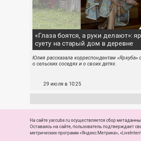
«Глаза боятся, а руки делают»: 
суету на старый дом в деревне
Юлия рассказала корреспондентам «Яркуба» о
о сельских соседях и о своих детях.
29 июля в 10:25
© 2010—2026, Яркуб
На сайте yarcube.ru осуществляется сбор метаданных
КОНТАКТЫ
ПАРТНЕРЫ
Свидетельство о регистрации СМИ:
Оставаясь на сайте, пользователь подтверждает с
Эл №ФС77-60775 от 25 февраля 2015 г.
выдано Роскомнадзором
метрических программ «Яндекс.Метрика», «LiveIntern