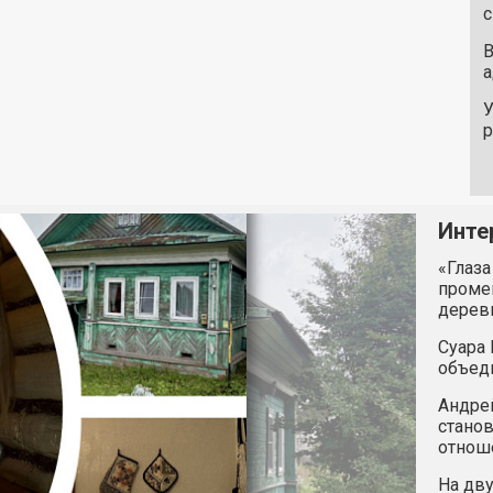
с
В
а
У
Инте
«Глаза
промен
дерев
Суара 
объед
Андрей
станов
отнош
На дву