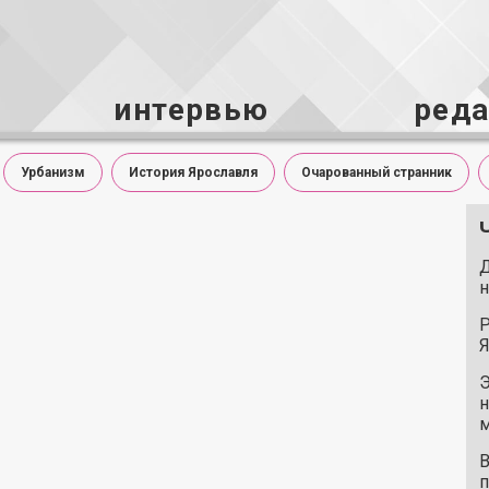
интервью
ред
Урбанизм
История Ярославля
Очарованный странник
Д
н
Р
Я
Э
н
м
В
п