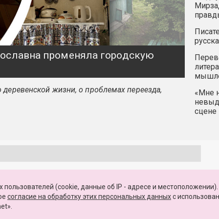
Мирзад
правд
Писате
русска
ярославна променяла городскую
Перев
литера
мышле
 деревенской жизни, о проблемах переезда,
«Мне н
невыду
сцене 
 пользователей (cookie, данные об IP - адресе и местоположении).
КАРТА САЙТА
вое
согласие на обработку этих персональных данных
c использова
et».