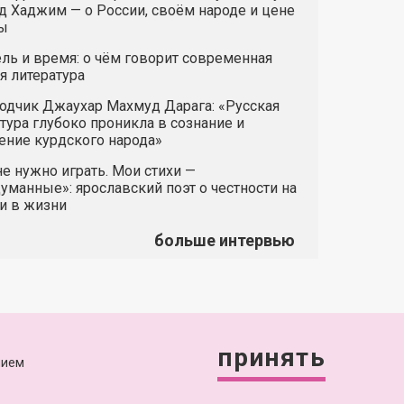
 Хаджим — о России, своём народе и цене
ы
ль и время: о чём говорит современная
я литература
одчик Джаухар Махмуд Дарага: «Русская
тура глубоко проникла в сознание и
ние курдского народа»
е нужно играть. Мои стихи —
манные»: ярославский поэт о честности на
и в жизни
больше интервью
+7 (4852) 64-15-52
принять
info@yarcube.ru
нием