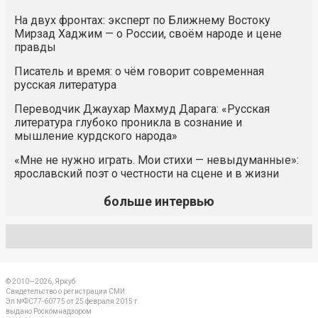
На двух фронтах: эксперт по Ближнему Востоку
Мирзад Хаджим — о России, своём народе и цене
правды
Писатель и время: о чём говорит современная
русская литература
Переводчик Джаухар Махмуд Дарага: «Русская
литература глубоко проникла в сознание и
мышление курдского народа»
«Мне не нужно играть. Мои стихи — невыдуманные»:
ярославский поэт о честности на сцене и в жизни
больше интервью
© 2010—2026, Яркуб
Свидетельство о регистрации СМИ:
Эл №ФС77-60775 от 25 февраля 2015 г.
выдано Роскомнадзором