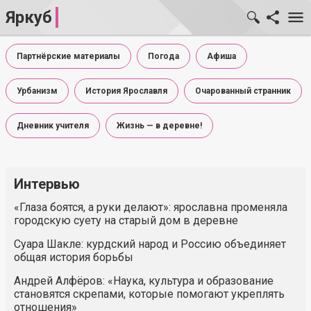
Яркуб
Партнёрские материалы
Погода
Афиша
Урбанизм
История Ярославля
Очарованный странник
Дневник учителя
Жизнь — в деревне!
Интервью
«Глаза боятся, а руки делают»: ярославна променяла
городскую суету на старый дом в деревне
Суара Шакле: курдский народ и Россию объединяет
общая история борьбы
Андрей Алфёров: «Наука, культура и образование
становятся скрепами, которые помогают укреплять
отношения»