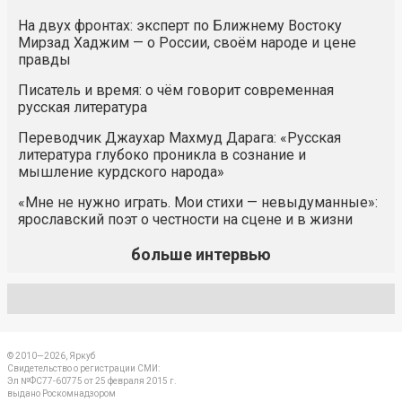
На двух фронтах: эксперт по Ближнему Востоку
Мирзад Хаджим — о России, своём народе и цене
правды
Писатель и время: о чём говорит современная
русская литература
Переводчик Джаухар Махмуд Дарага: «Русская
литература глубоко проникла в сознание и
мышление курдского народа»
«Мне не нужно играть. Мои стихи — невыдуманные»:
ярославский поэт о честности на сцене и в жизни
больше интервью
© 2010—2026, Яркуб
Свидетельство о регистрации СМИ:
Эл №ФС77-60775 от 25 февраля 2015 г.
выдано Роскомнадзором