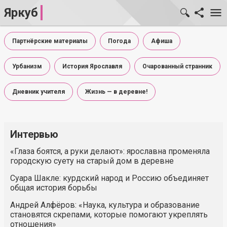
Яркуб
Партнёрские материалы
Погода
Афиша
Урбанизм
История Ярославля
Очарованный странник
Дневник учителя
Жизнь — в деревне!
Интервью
«Глаза боятся, а руки делают»: ярославна променяла
городскую суету на старый дом в деревне
Суара Шакле: курдский народ и Россию объединяет
общая история борьбы
Андрей Алфёров: «Наука, культура и образование
становятся скрепами, которые помогают укреплять
отношения»