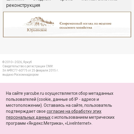
реконструкция
Реклама
Закрыть
© 2010—2026, Яркуб
Свидетельство о регистрации СМИ:
Эл №ФС77-60775 от 25 февраля 2015 г.
выдано Роскомнадзором
КОНТАКТЫ
На сайте yarcube.ru осуществляется сбор метаданных
пользователей (cookie, данные об IP - адресе и
ПАРТНЕРЫ
местоположении). Оставаясь на сайте, пользователь
подтверждает свое
согласие на обработку этих
КАРТА САЙТА
персональных данных
c использованием метрических
программ «Яндекс.Метрика», «LiveInternet».
+7 (4852) 64-15-52
info@yarcube.ru