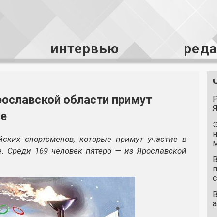
интервью
ред
рославской области примут
Р
Я
ее
Э
н
йских спортсменов, которые примут участие в
м
. Среди 169 человек пятеро — из Ярославской
В
п
с
В
а