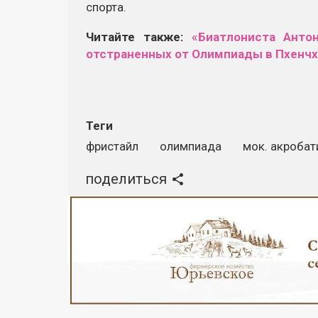
спорта.
Читайте также:
«Биатлониста Анто
отстраненных от Олимпиады в Пхенчх
Теги
фристайл
олимпиада
мок. акробат
поделиться
Реклама