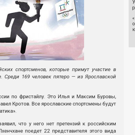
У
«
о
к
йских спортсменов, которые примут участие в
. Среди 169 человек пятеро — из Ярославской
ссии по фристайлу. Это Илья и Максим Буровы,
авел Кротов. Все ярославские спортсмены будут
атика».
явил, что у него нет претензий к российским
Пхенчхане поедет 22 представителя этого вида