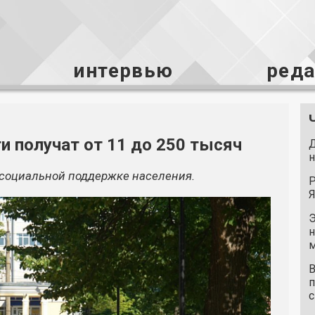
интервью
ред
и получат от 11 до 250 тысяч
Д
н
 социальной поддержке населения.
Р
Я
Э
н
м
В
п
с