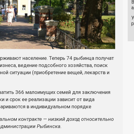
В
а
У
рживают население. Теперь 74 рыбинца получат
изнеса, ведение подсобного хозяйства, поиск
ной ситуации (приобретение вещей, лекарств и
хватить 366 малоимущих семей для заключения
 и срок ее реализации зависит от вида
вариваются в индивидуальном порядке
иальном контракте — низкий доход относительно
администрации Рыбинска.