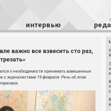
интервью
ред
ле важно все взвесить сто раз,
Р
Я
отрезать»
Э
н
ался о необходимости принимать взвешенные
м
е с журналистами 19 февраля. Речь об этом
В
парковок.
п
с
В
а