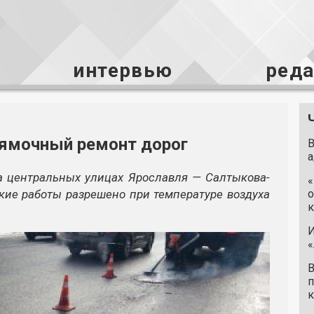
интервью
ред
 ямочный ремонт дорог
В
а
а центральных улицах Ярославля — Салтыкова-
«
кие работы разрешено при температуре воздуха
о
к
И
«
В
п
к