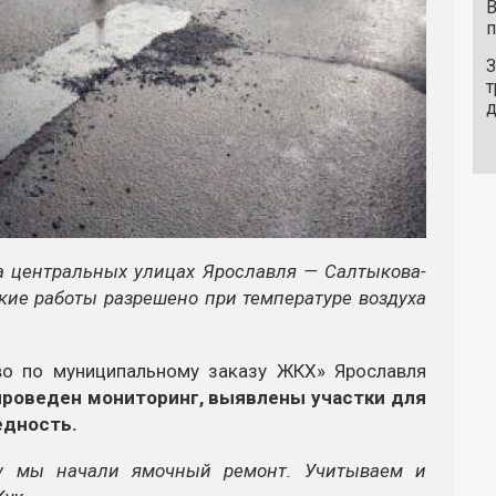
В
п
З
т
а центральных улицах Ярославля — Салтыкова-
кие работы разрешено при температуре воздуха
во по муниципальному заказу ЖКХ» Ярославля
 проведен мониторинг, выявлены участки для
едность.
му мы начали ямочный ремонт. Учитываем и