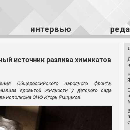
интервью
ред
ный источник разлива химикатов
Д
н
Р
Я
ления Общероссийского народного фронта,
разлива ядовитой жидкости у детского сада
Э
н
ава исполкома ОНФ Игорь Ямщиков.
м
В
п
с