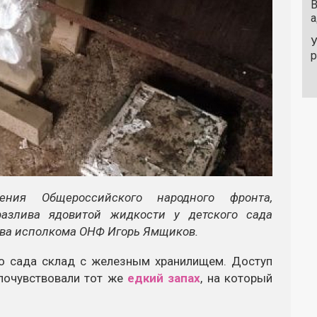
В
а
У
ления Общероссийского народного фронта,
разлива ядовитой жидкости у детского сада
ава исполкома ОНФ Игорь Ямщиков.
го сада склад с железным хранилищем. Доступ
почувствовали тот же
едкий запах
, на который