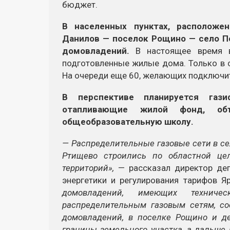
бюджет.
В населенных пунктах, расположе
Данилов — поселок Рощино — село По
домовладений.
В настоящее время в
подготовленные жилые дома. Только в 
На очереди еще 60, желающих подключит
В перспективе планируется гази
отапливающие жилой фонд, объ
общеобразовательную школу.
— Распределительные газовые сети в се
Ртищево строились по областной це
территорий»,
— рассказал директор де
энергетики и регулирования тарифов 
домовладений, имеющих технич
распределительным газовым сетям, со
домовладений, в поселке Рощино и де
границы земельного участка, а дальше