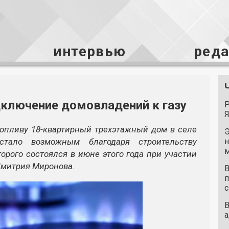
интервью
ред
дключение домовладений к газу
Р
Я
топливу 18-квартирный трехэтажный дом в селе
Э
стало возможным благодаря строительству
н
м
орого состоялся в июне этого года при участии
Дмитрия Миронова.
В
п
с
В
а