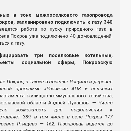
нных в зоне межпоселкового газопровода
кров, запланировано подключить к газу 340
едется работа по пуску природного газа в
селе Покров уже подключено 40 домовладений.
ься к газу.
фицировать три поселковые котельные,
екты социальной сферы, Покровскую
ле Покров, а также в поселке Рощино и деревне
левой программе «Развитие АПК и сельских
партамента жилищно-коммунального хозяйства,
Ярославской области Андрей Лукашов.
— Число
ескую возможность для подключения к
ставляет 339, в том числе в селе Покров 177
ревне Ртищево — 162. Газопровод ведется до
 людям необходимо идти в газовую компанию и