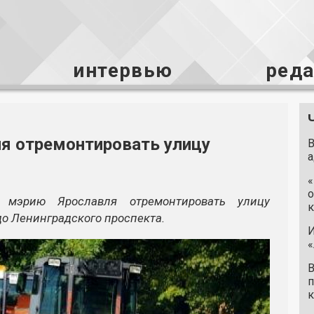
интервью
ред
я отремонтировать улицу
В
а
«
о
 мэрию Ярославля отремонтировать улицу
к
до Ленинградского проспекта.
И
«
В
п
к