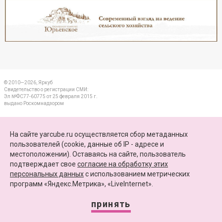
Реклама
Закрыть
© 2010—2026, Яркуб
Свидетельство о регистрации СМИ:
Эл №ФС77-60775 от 25 февраля 2015 г.
выдано Роскомнадзором
КОНТАКТЫ
На сайте yarcube.ru осуществляется сбор метаданных
пользователей (cookie, данные об IP - адресе и
ПАРТНЕРЫ
местоположении). Оставаясь на сайте, пользователь
подтверждает свое
согласие на обработку этих
КАРТА САЙТА
персональных данных
c использованием метрических
программ «Яндекс.Метрика», «LiveInternet».
+7 (4852) 64-15-52
info@yarcube.ru
принять
Сайт функционирует при финансовой поддержке Министерства цифрового развития,
связи и массовых коммуникаций Российской Федерации