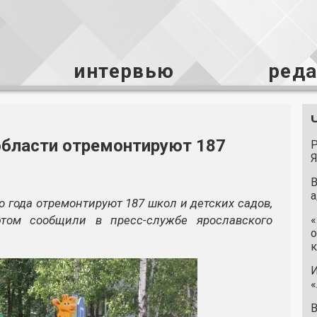
интервью
ред
области отремонтируют 187
Р
Я
В
а
о года отремонтируют 187 школ и детских садов,
том сообщили в пресс-службе ярославского
«
о
к
И
«
В