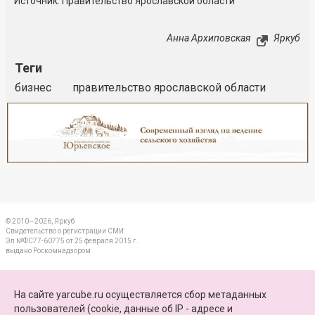
Источник: Правительство Ярославской области
Анна Архиповская
Яркуб
Теги
бизнес
правительство ярославской области
Реклама
Закрыть
© 2010—2026, Яркуб
Свидетельство о регистрации СМИ:
Эл №ФС77-60775 от 25 февраля 2015 г.
выдано Роскомнадзором
КОНТАКТЫ
На сайте yarcube.ru осуществляется сбор метаданных
пользователей (cookie, данные об IP - адресе и
ПАРТНЕРЫ