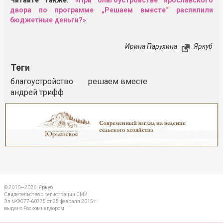
Читайте также:
«При благоустройстве ярославского
двора по программе „Решаем вместе“ распилили
бюджетные деньги?»
.
Ирина Парухина
Яркуб
Теги
благоустройство
решаем вместе
андрей трифф
Реклама
Закрыть
© 2010—2026, Яркуб
Свидетельство о регистрации СМИ:
Эл №ФС77-60775 от 25 февраля 2015 г.
выдано Роскомнадзором