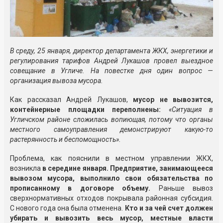
В среду, 25 января, директор департамента ЖКХ, энергетики и
регулирования тарифов Андрей Лукашов провел выездное
совещание в Угличе. На повестке дня один вопрос —
организация вывоза мусора.
Как рассказал Андрей Лукашов,
мусор не вывозится,
контейнерные площадки переполнены:
«Ситуация в
Угличском районе сложилась вопиющая, потому что органы
местного самоуправления демонстрируют какую-то
растерянность и беспомощность».
Проблема, как пояснили в местном управлении ЖКХ,
возникла
в середине января. Предприятие, занимающееся
вывозом мусора, выполнило свои обязательства по
прописанному в договоре объему.
Раньше вывоз
сверхнормативных отходов покрывала районная субсидия.
С нового года она была отменена.
Кто и за чей счет должен
убирать и вывозить весь мусор, местные власти