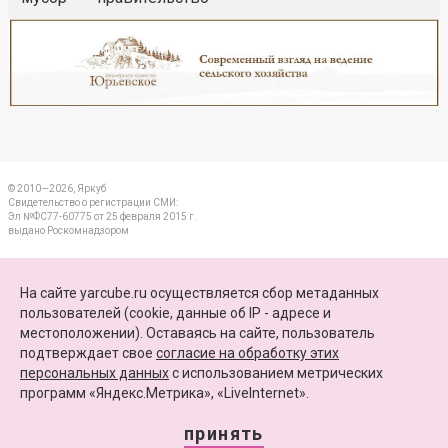
Реклама
Закрыть
© 2010—2026, Яркуб
Свидетельство о регистрации СМИ:
Эл №ФС77-60775 от 25 февраля 2015 г.
выдано Роскомнадзором
КОНТАКТЫ
На сайте yarcube.ru осуществляется сбор метаданных
пользователей (cookie, данные об IP - адресе и
ПАРТНЕРЫ
местоположении). Оставаясь на сайте, пользователь
подтверждает свое
согласие на обработку этих
КАРТА САЙТА
персональных данных
c использованием метрических
программ «Яндекс.Метрика», «LiveInternet».
+7 (4852) 64-15-52
info@yarcube.ru
принять
Сайт функционирует при финансовой поддержке Министерства цифрового развития,