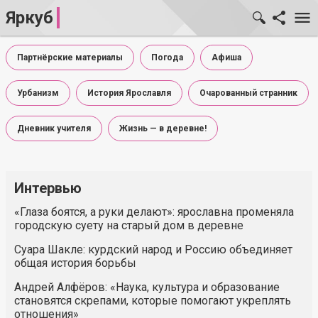
Яркуб
Партнёрские материалы
Погода
Афиша
Урбанизм
История Ярославля
Очарованный странник
Дневник учителя
Жизнь — в деревне!
Интервью
«Глаза боятся, а руки делают»: ярославна променяла
городскую суету на старый дом в деревне
Суара Шакле: курдский народ и Россию объединяет
общая история борьбы
Андрей Алфёров: «Наука, культура и образование
становятся скрепами, которые помогают укреплять
отношения»