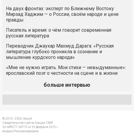
На двух фронтах: эксперт по Ближнему Востоку
Мирзад Хаджим — о России, своём народе и цене
правды
Писатель и время: о чём говорит современная
русская литература
Переводчик Джаухар Махмуд Дарага: «Русская
литература глубоко проникла в сознание и
мышление курдского народа»
«Мне не нужно играть. Мои стихи — невыдуманные»:
ярославский поэт о честности на сцене и в жизни
больше интервью
© 2010—2026, Яркуб
Свидетельство о регистрации СМИ:
Эл №ФС77-60775 от 25 февраля 2015 г.
выдано Роскомнадзором