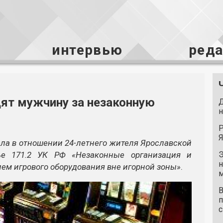
интервью
ред
дят мужчину за незаконную
Д
н
Р
Я
ла в отношении 24-летнего жителя Ярославской
ье 171.2 УК РФ «Незаконные организация и
Э
н
ием игрового оборудования вне игорной зоны»
.
м
В
п
с