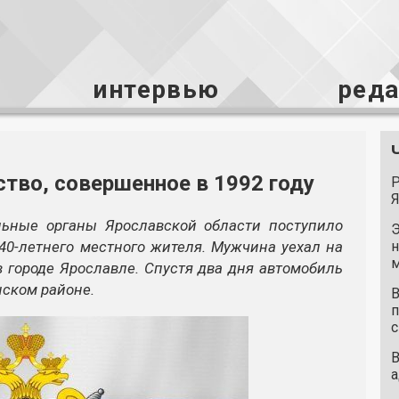
интервью
ред
ство, совершенное в 1992 году
Р
Я
ельные органы Ярославской области поступило
Э
40-летнего местного жителя. Мужчина уехал на
н
м
в городе Ярославле. Спустя два дня автомобиль
нском районе.
В
п
с
В
а