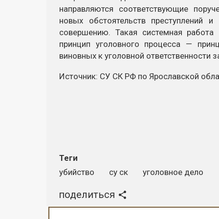
направляются соответствующие поруч
новых обстоятельств преступлений и
совершению. Такая системная работ
принцип уголовного процесса — прин
виновных к уголовной ответственности з
Источник: СУ СК РФ по Ярославской обл
Теги
убийство
су ск
уголовное дело
поделиться
Реклама