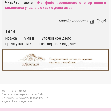
Читайте также:
«Из фойе ярославского спортивного
комплекса украли рюкзак с деньгами».
Анна Архиповская
Яркуб
Теги
кража
умвд
уголовное дело
преступление
ювелирные изделия
Реклама
Закрыть
© 2010—2026, Яркуб
Свидетельство о регистрации СМИ:
Эл №ФС77-60775 от 25 февраля 2015 г.
выдано Роскомнадзором