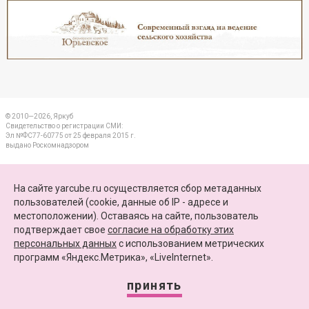
Реклама
Закрыть
© 2010—2026, Яркуб
Свидетельство о регистрации СМИ:
Эл №ФС77-60775 от 25 февраля 2015 г.
выдано Роскомнадзором
КОНТАКТЫ
На сайте yarcube.ru осуществляется сбор метаданных
пользователей (cookie, данные об IP - адресе и
ПАРТНЕРЫ
местоположении). Оставаясь на сайте, пользователь
подтверждает свое
согласие на обработку этих
КАРТА САЙТА
персональных данных
c использованием метрических
программ «Яндекс.Метрика», «LiveInternet».
+7 (4852) 64-15-52
info@yarcube.ru
принять
Сайт функционирует при финансовой поддержке Министерства цифрового развития,
связи и массовых коммуникаций Российской Федерации