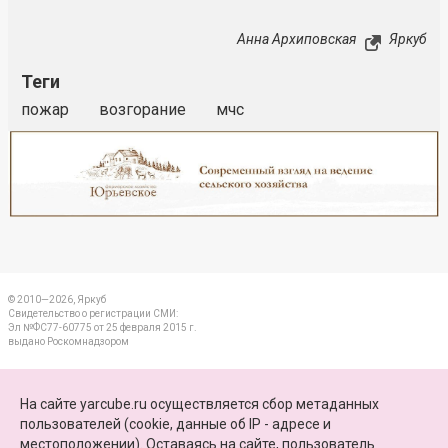
Анна Архиповская
Яркуб
Теги
пожар
возгорание
мчс
Реклама
Закрыть
© 2010—2026, Яркуб
Свидетельство о регистрации СМИ:
Эл №ФС77-60775 от 25 февраля 2015 г.
выдано Роскомнадзором
КОНТАКТЫ
На сайте yarcube.ru осуществляется сбор метаданных
пользователей (cookie, данные об IP - адресе и
ПАРТНЕРЫ
местоположении). Оставаясь на сайте, пользователь