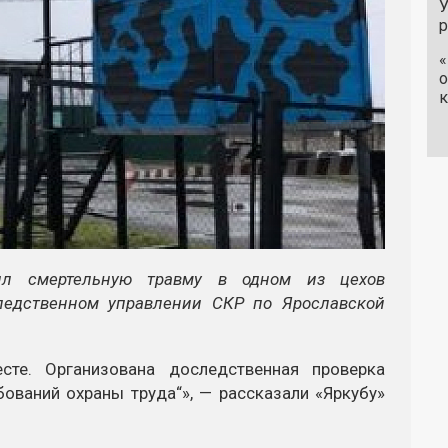
У
«
о
к
ил смертельную травму в одном из цехов
Следственном управлении СКР по Ярославской
сте. Организована доследственная проверка
ований охраны труда“», — рассказали «Яркубу»