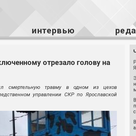
интервью
ред
ключенному отрезало голову на
Р
Я
Э
н
ил смертельную травму в одном из цехов
м
Следственном управлении СКР по Ярославской
В
п
с
В
а