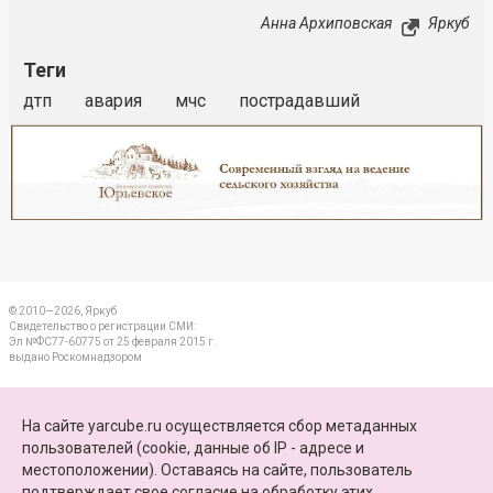
Анна Архиповская
Яркуб
Теги
дтп
авария
мчс
пострадавший
Реклама
Закрыть
© 2010—2026, Яркуб
Свидетельство о регистрации СМИ:
Эл №ФС77-60775 от 25 февраля 2015 г.
выдано Роскомнадзором
КОНТАКТЫ
На сайте yarcube.ru осуществляется сбор метаданных
пользователей (cookie, данные об IP - адресе и
ПАРТНЕРЫ
местоположении). Оставаясь на сайте, пользователь
подтверждает свое
согласие на обработку этих