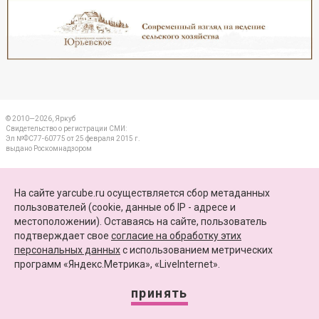
Реклама
Закрыть
© 2010—2026, Яркуб
Свидетельство о регистрации СМИ:
Эл №ФС77-60775 от 25 февраля 2015 г.
выдано Роскомнадзором
КОНТАКТЫ
На сайте yarcube.ru осуществляется сбор метаданных
пользователей (cookie, данные об IP - адресе и
ПАРТНЕРЫ
местоположении). Оставаясь на сайте, пользователь
подтверждает свое
согласие на обработку этих
КАРТА САЙТА
персональных данных
c использованием метрических
программ «Яндекс.Метрика», «LiveInternet».
+7 (4852) 64-15-52
info@yarcube.ru
принять
Сайт функционирует при финансовой поддержке Министерства цифрового развития,
связи и массовых коммуникаций Российской Федерации