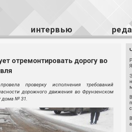
интервью
ред
бует отремонтировать дорогу во
Р
Я
авля
Э
н
провела проверку исполнения требований
м
опасности дорожного движения во Фрунзенском
В
у дома № 31.
п
с
В
а