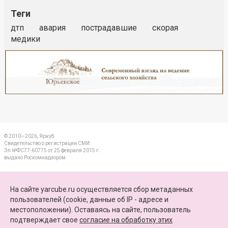
Теги
дтп
авария
пострадавшие
скорая
медики
Реклама
Закрыть
© 2010—2026, Яркуб
Свидетельство о регистрации СМИ:
Эл №ФС77-60775 от 25 февраля 2015 г.
выдано Роскомнадзором
КОНТАКТЫ
На сайте yarcube.ru осуществляется сбор метаданных
пользователей (cookie, данные об IP - адресе и
ПАРТНЕРЫ
местоположении). Оставаясь на сайте, пользователь
подтверждает свое
согласие на обработку этих
КАРТА САЙТА